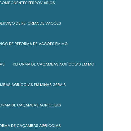
 COMPONENTES FERROVIÁRIOS
Serviço de fabricação de caldeiraria
SERVIÇO DE REFORMA DE VAGÕES
Empresa de fabricação de caldeiraria em
mg
VIÇO DE REFORMA DE VAGÕES EM MG
Serviço de fabricação de silos
Serviço de fabricação de silos em mg
AS
REFORMA DE CAÇAMBAS AGRÍCOLAS EM MG
Empresa de fabricação de silos
MBAS AGRÍCOLAS EM MINAS GERAIS
Fabricação de caldeiraria em mg
Serviço de reforma de caçambas
FORMA DE CAÇAMBAS AGRÍCOLAS
Serviço de reforma de caçambas em mg
Empresa de reforma de caçambas
FORMA DE CAÇAMBAS AGRÍCOLAS