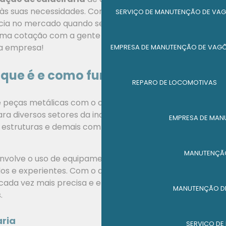
às suas necessidades. Com ampla experiência e
SERVIÇO DE MANUTENÇÃO DE VAG
cia no mercado quando se trata de fabricação e
ma cotação com a gente e descubra a diferença que
ua empresa!
EMPRESA DE MANUTENÇÃO DE VAG
O que é e como funciona?
REPARO DE LOCOMOTIVAS
 peças metálicas com o objetivo de construir
para diversos setores da indústria. Essas peças podem
EMPRESA DE MAN
, estruturas e demais componentes que exigem alta
MANUTENÇÃO
nvolve o uso de equipamentos e máquinas de alta
ados e experientes. Com o avanço da tecnologia, a
ada vez mais precisa e eficiente, garantindo mais
MANUTENÇÃO DE
.
aria
SERVIÇO DE