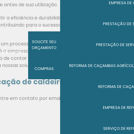
EMPRESA DE
 antes de sua utilização.
r a eficiência e durabilidade de peças e
PRESTAÇÃO DE 
ontribuindo para o sucesso e crescimento das
CONTATO
SOLICITE SEU
 um processo fundamental para diversos segmentos
PRESTAÇÃO DE SER
ORÇAMENTO
 é a empresa ideal para atender às suas demandas.
FABRICAÇÃO
 de contar com serviços e produtos de alta qualidade
a nossas soluções em caldeiraria para a sua empresa!
REFORMA DE CAÇAMBAS AGRÍCOL
COMPRAS
cação de caldeiraria
REFORMA DE CAÇA
ntre em contato por email.
EMPRESA DE RE
SERVIÇO DE RE