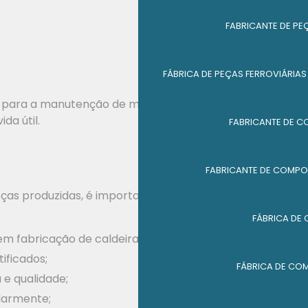
FABRICANTE DE PE
FÁBRICA DE PEÇAS FERROVIÁRIAS
al para a manutenção de maquinários pesados,
da útil.
FABRICANTE DE C
FABRICANTE DE COMPON
eças produzidas, é importante seguir algumas
FÁBRICA DE
m fabricação de caldeiraria;
tificados;
FÁBRICA DE CO
 e qualidade;
larmente;