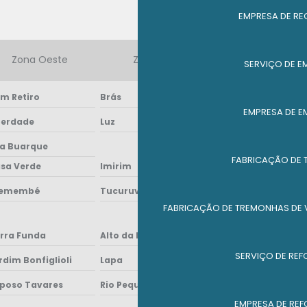
EMPRESA DE RE
Zona Oeste
Zona Sul
Zona Leste
SERVIÇO DE E
m Retiro
Brás
Cambuci
EMPRESA DE E
berdade
Luz
Pari
la Buarque
FABRICAÇÃO DE 
sa Verde
Imirim
Jaçanã
remembé
Tucuruvi
Vila Guilherme
FABRICAÇÃO DE TREMONHAS DE
rra Funda
Alto da Lapa
Alto de Pinheiros
SERVIÇO DE RE
rdim Bonfiglioli
Lapa
Pacaembú
poso Tavares
Rio Pequeno
São Domingos
EMPRESA DE RE