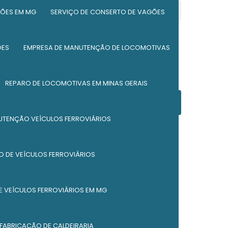
Fabricação de caldeiraria
ÕES EM MG
SERVIÇO DE CONSERTO DE VAGÕES
Fabricação de silos
ÕES
EMPRESA DE MANUTENÇÃO DE LOCOMOTIVAS
Fabricação de silos metálicos
Manutenção de equipamento ferroviário
REPARO DE LOCOMOTIVAS EM MINAS GERAIS
Manutenção de locomotivas
Entre em contato
UTENÇÃO VEÍCULOS FERROVIÁRIOS
Manutenção de vagões
(37) 98847-4028
(37) 98833-4025
Manutenção de vagões ferroviários
 DE VEÍCULOS FERROVIÁRIOS
(37) 98829-2820
Manutenção industrial e caldeiraria
 VEÍCULOS FERROVIÁRIOS EM MG
Peças ferroviárias
Reforma de caçambas
 FABRICAÇÃO DE CALDEIRARIA