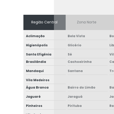
Região Central
Zona Norte
Aclimação
Bela Vista
Bo
Higienópolis
Glicério
Li
Santa Efigênia
Sé
Vi
Brasilândia
Cachoeirinha
Ca
Mandaqui
Santana
T
Vila Medeiros
Água Branca
Bairro do Limão
Ba
Jaguaré
Jaraguá
Ja
Pinheiros
Pirituba
Ra