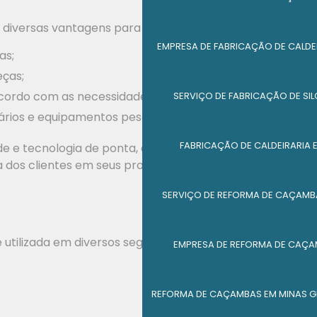
ce diversas vantagens para as empresas, como:
EMPRESA DE FABRICAÇÃO DE CALDE
as;
eças;
cordo com as necessidades do cliente;
SERVIÇO DE FABRICAÇÃO DE SI
nários e equipamentos pesados.
FABRICAÇÃO DE CALDEIRARIA 
de e tecnologia de ponta, a
fabricação de
 dos clientes em seus produtos e serviços.
SERVIÇO DE REFORMA DE CAÇAMB
tilizada em diversos segmentos da indústria, como:
EMPRESA DE REFORMA DE CAÇA
REFORMA DE CAÇAMBAS EM MINAS G