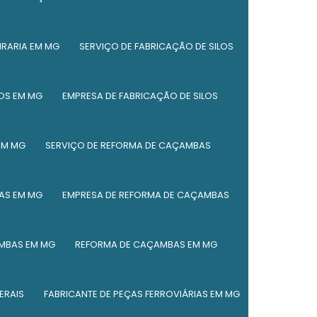
Reforma de caçambas basculantes
IRARIA EM MG
SERVIÇO DE FABRICAÇÃO DE SILOS
Reforma de caçambas de entulho
Reforma de silos
LOS EM MG
EMPRESA DE FABRICAÇÃO DE SILOS
Serviço de caldeiraria
Serviço de caldeiraria leve
EM MG
SERVIÇO DE REFORMA DE CAÇAMBAS
Serviço de corte a plasma
AS EM MG
EMPRESA DE REFORMA DE CAÇAMBAS
Serviço de corte plasma cnc
Manutenção de vagões de locomotivas
MBAS EM MG
REFORMA DE CAÇAMBAS EM MG
Manutenção de vagões em minas gerais
ERAIS
FABRICANTE DE PEÇAS FERROVIÁRIAS EM MG
Serviço de manutenção de vagões