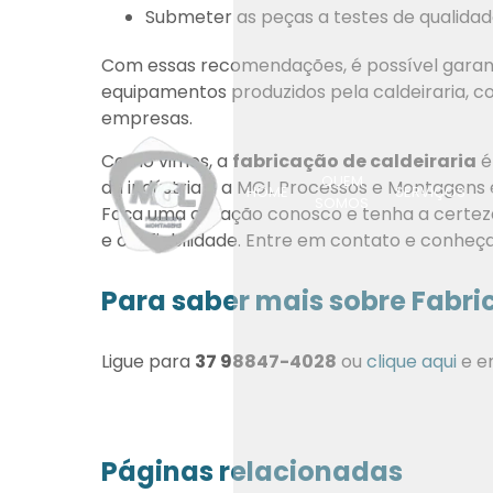
Submeter as peças a testes de qualidade
Com essas recomendações, é possível garanti
equipamentos produzidos pela caldeiraria, c
empresas.
Como vimos, a
fabricação de caldeiraria
é
QUEM
da indústria e a MGL Processos e Montagens
HOME
SERVIÇOS
SOMOS
Faça uma cotação conosco e tenha a certeza
e confiabilidade. Entre em contato e conheç
Para saber mais sobre Fabri
Ligue para
37 98847-4028
ou
clique aqui
e e
Páginas relacionadas