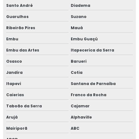
Serviço de reforma estrutural de maquinários agrícolas
Santo André
Diadema
Guarulhos
Suzano
Serviço de reforma estrutural de máquinas agrícolas
Ribeirão Pires
Mauá
Serviço de reformas agrícolas
Embu
Embu Guaçú
Soluções agrícolas
Embu das Artes
Itapecerica da Serra
Soluções para agronegócio orçamento
Osasco
Barueri
Jandira
Cotia
Soluções para o agronegócio
Itapevi
Santana de Parnaíba
Caierias
Franco da Rocha
Taboão da Serra
Cajamar
Arujá
Alphaville
Mairiporã
ABC