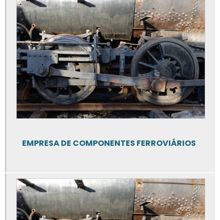
Reforma de caçambas basculantes
Reforma de caçambas de entulho
Reforma de silos
Serviço de caldeiraria
Serviço de caldeiraria leve
Serviço de corte a plasma
EMPRESA DE COMPONENTES FERROVIÁRIOS
Serviço de corte plasma cnc
Manutenção de vagões de locomotivas
Manutenção de vagões em minas gerais
Serviço de manutenção de vagões