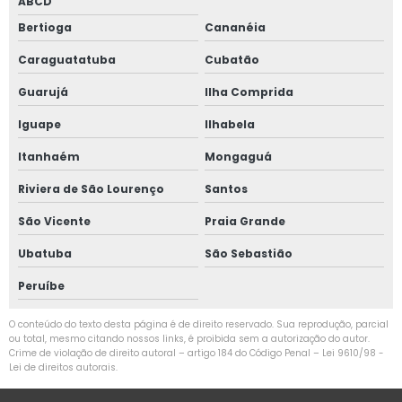
ABCD
Bertioga
Cananéia
Caraguatatuba
Cubatão
Guarujá
Ilha Comprida
Iguape
Ilhabela
Itanhaém
Mongaguá
Riviera de São Lourenço
Santos
São Vicente
Praia Grande
Ubatuba
São Sebastião
Peruíbe
O conteúdo do texto desta página é de direito reservado. Sua reprodução, parcial
ou total, mesmo citando nossos links, é proibida sem a autorização do autor.
Crime de violação de direito autoral – artigo 184 do Código Penal –
Lei 9610/98 -
Lei de direitos autorais
.