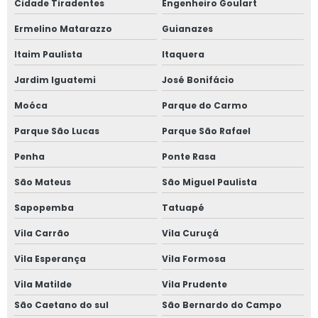
Cidade Tiradentes
Engenheiro Goulart
Empresa de soluções para agronegócio
Ermelino Matarazzo
Guianazes
Empresa de soluções para equipamentos agrícolas
Itaim Paulista
Itaquera
Fabricação de equipamentos agrícolas
Jardim Iguatemi
José Bonifácio
Moóca
Parque do Carmo
Fabricação de máquinas agrícolas
Parque São Lucas
Parque São Rafael
Reforma de máquinas agrícolas
Penha
Ponte Rasa
Reforma estrutural de equipamentos agrícolas
São Mateus
São Miguel Paulista
Reforma estrutural de máquinas agrícolas orçamento
Sapopemba
Tatuapé
Vila Carrão
Vila Curuçá
Serviço de caldeiraria para setor agrícola
Vila Esperança
Vila Formosa
Serviço de reforma de maquinários agrícolas
Vila Matilde
Vila Prudente
Serviço de reforma de máquinas agrícolas
São Caetano do sul
São Bernardo do Campo