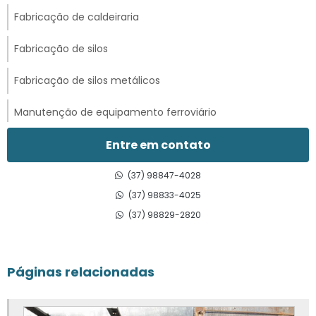
Fabricação de caldeiraria
Fabricação de silos
Fabricação de silos metálicos
Manutenção de equipamento ferroviário
Manutenção de locomotivas
Entre em contato
Manutenção de vagões
(37) 98847-4028
(37) 98833-4025
Manutenção de vagões ferroviários
(37) 98829-2820
Manutenção industrial e caldeiraria
Páginas relacionadas
Peças ferroviárias
Reforma de caçambas