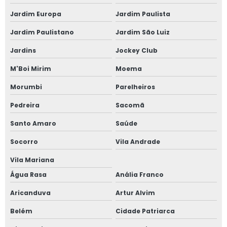
Jardim Europa
Jardim Paulista
Serviço de reforma de tremonhas de vagões
Jardim Paulistano
Jardim São Luiz
Empresa de reforma de tremonhas de vagões
Jardins
Jockey Club
Fabricação de estrutura de correias transportadora
M'Boi Mirim
Moema
Morumbi
Parelheiros
Fabricação de estrutura de correias transportadora em
mg
Pedreira
Sacomã
Emissão de laudos mecânicos
Santo Amaro
Saúde
Socorro
Vila Andrade
Fabricação de comportas de vagões
Vila Mariana
Empresa de caldeiraria para setor agrícola
Água Rasa
Anália Franco
Empresa de reformas agrícolas
Aricanduva
Artur Alvim
Belém
Cidade Patriarca
Empresa de soluções agrícolas