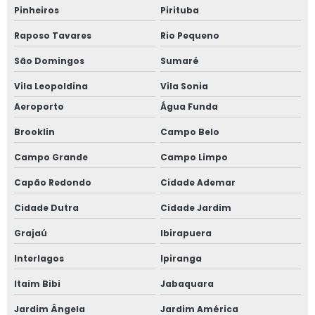
Pinheiros
Pirituba
Recuperação de peças fundidas
Raposo Tavares
Rio Pequeno
Recuperação de peças fundidas em mg
São Domingos
Sumaré
Vila Leopoldina
Vila Sonia
Serviço de recuperação de peças fundidas
Aeroporto
Água Funda
Serviço de recuperação de peças fundidas em mg
Brooklin
Campo Belo
Empresa de recuperação de peças fundidas
Campo Grande
Campo Limpo
Capão Redondo
Cidade Ademar
Serviço de emissão de laudos mecanicos
Cidade Dutra
Cidade Jardim
Empresa de emissão de laudos mecanicos
Grajaú
Ibirapuera
Fabricação de tampas de descarga de vagões
Interlagos
Ipiranga
Fabricação de tremonhas de vagões
Itaim Bibi
Jabaquara
Jardim Ângela
Jardim América
Reforma de tremonhas de vagões