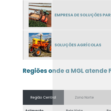
EMPRESA DE SOLUÇÕES PA
SOLUÇÕES AGRÍCOLAS
Regiões onde a MGL atende 
Região Central
Zona Norte
Aclimação
Bela Vista
Bo