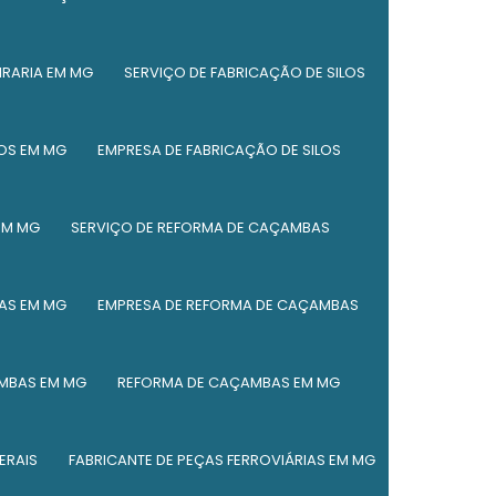
Reforma de caçambas basculantes
IRARIA EM MG
SERVIÇO DE FABRICAÇÃO DE SILOS
Reforma de caçambas de entulho
Reforma de silos
LOS EM MG
EMPRESA DE FABRICAÇÃO DE SILOS
Serviço de caldeiraria
Serviço de caldeiraria leve
EM MG
SERVIÇO DE REFORMA DE CAÇAMBAS
Serviço de corte a plasma
AS EM MG
EMPRESA DE REFORMA DE CAÇAMBAS
Serviço de corte plasma cnc
Manutenção de vagões de locomotivas
MBAS EM MG
REFORMA DE CAÇAMBAS EM MG
Manutenção de vagões em minas gerais
ERAIS
FABRICANTE DE PEÇAS FERROVIÁRIAS EM MG
Serviço de manutenção de vagões