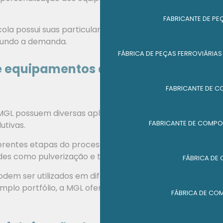
FABRICANTE DE PE
la possui suas particularidades e estamos prontos
gundo a demanda.
FÁBRICA DE PEÇAS FERROVIÁRIAS
e equipamentos agrícolas
FABRICANTE DE C
 MGL possuem diversas aplicações no campo, tornando
FABRICANTE DE COMPON
utivas.
erentes etapas do processo agrícola, desde o preparo
dades como pulverização e transporte de cargas.
FÁBRICA DE
m ser utilizados em diferentes tipos de culturas,
mplo portfólio, a MGL oferece soluções para diversas
FÁBRICA DE CO