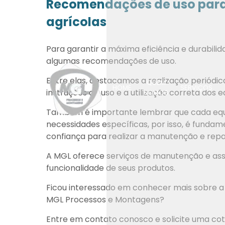
Recomendações de uso para
agrícolas
Para garantir a máxima eficiência e durabili
algumas recomendações de uso.
Entre elas, destacamos a realização periód
QUEM
HOME
SERVIÇOS
instruções de uso e a utilização correta dos
SOMOS
Também é importante lembrar que cada equi
necessidades específicas, por isso, é funda
confiança para realizar a manutenção e rep
A MGL oferece serviços de manutenção e assi
funcionalidade de seus produtos.
Ficou interessado em conhecer mais sobre 
MGL Processos e Montagens?
Entre em contato conosco e solicite uma co