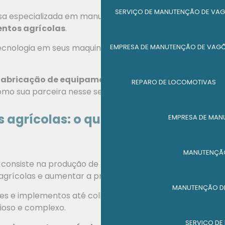
SERVIÇO DE MANUTENÇÃO DE VAG
a especializada em manutenção de maquinários
ntos agrícolas
.
EMPRESA DE MANUTENÇÃO DE VAG
tecnologia em seus maquinários, a MGL é a escolha
fabricação de equipamentos agrícolas
e
REPARO DE LOCOMOTIVAS
omo sua parceira nesse segmento.
 agrícolas: o que é e como
EMPRESA DE MAN
MANUTENÇÃO
consiste na produção de maquinários destinados ao
 agrícolas e aumentar a produtividade.
MANUTENÇÃO DE
s e implementos até colheitadeiras e pulverizadores,
ioso e complexo.
SERVIÇO DE