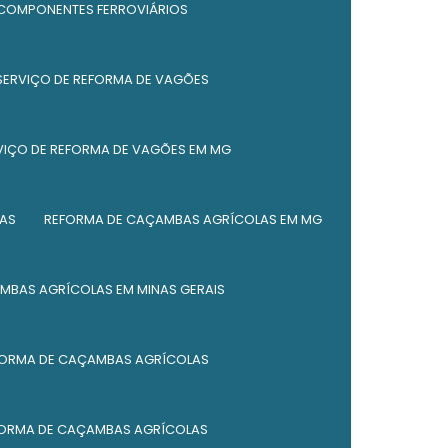
 COMPONENTES FERROVIÁRIOS
Serviço de fabricação de caldeiraria
SERVIÇO DE REFORMA DE VAGÕES
Empresa de fabricação de caldeiraria em
mg
VIÇO DE REFORMA DE VAGÕES EM MG
Serviço de fabricação de silos
Serviço de fabricação de silos em mg
AS
REFORMA DE CAÇAMBAS AGRÍCOLAS EM MG
Empresa de fabricação de silos
MBAS AGRÍCOLAS EM MINAS GERAIS
Fabricação de caldeiraria em mg
Serviço de reforma de caçambas
FORMA DE CAÇAMBAS AGRÍCOLAS
Serviço de reforma de caçambas em mg
Empresa de reforma de caçambas
FORMA DE CAÇAMBAS AGRÍCOLAS