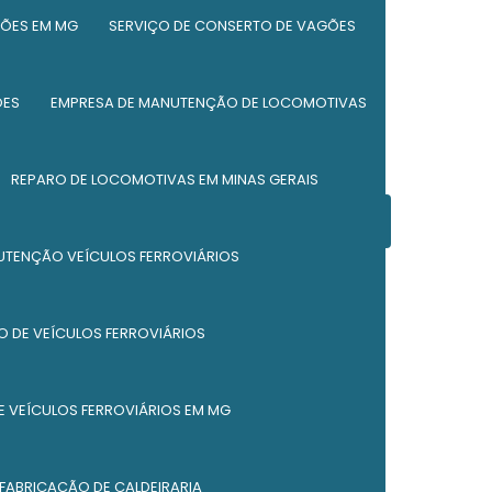
Fabricação de caldeiraria
ÕES EM MG
SERVIÇO DE CONSERTO DE VAGÕES
Fabricação de silos
ÕES
EMPRESA DE MANUTENÇÃO DE LOCOMOTIVAS
Fabricação de silos metálicos
Manutenção de equipamento ferroviário
REPARO DE LOCOMOTIVAS EM MINAS GERAIS
Manutenção de locomotivas
Entre em contato
UTENÇÃO VEÍCULOS FERROVIÁRIOS
Manutenção de vagões
(37) 98847-4028
(37) 98833-4025
Manutenção de vagões ferroviários
 DE VEÍCULOS FERROVIÁRIOS
(37) 98829-2820
Manutenção industrial e caldeiraria
 VEÍCULOS FERROVIÁRIOS EM MG
Peças ferroviárias
Reforma de caçambas
 FABRICAÇÃO DE CALDEIRARIA