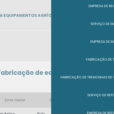
EMPRESA DE RE
RA EQUIPAMENTOS AGRÍCOLAS
SERVIÇO DE E
EMPRESA DE E
FABRICAÇÃO DE 
Fabricação de equipamentos agríco
FABRICAÇÃO DE TREMONHAS DE
SERVIÇO DE RE
Zona Oeste
Zona Sul
Zona Leste
EMPRESA DE RE
m Retiro
Brás
Cambuci