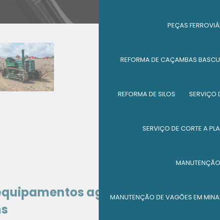
PEÇAS FERROVIÁ
REFORMA DE CAÇAMBAS BASCU
REFORMA DE SILOS
SERVIÇO 
SERVIÇO DE CORTE A PL
MANUTENÇÃO 
 equipamentos agrícolas? Conheça
MANUTENÇÃO DE VAGÕES EM MINA
ns