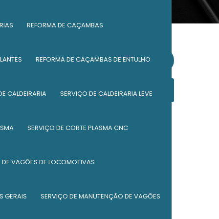
RIAS
REFORMA DE CAÇAMBAS
LANTES
REFORMA DE CAÇAMBAS DE ENTULHO
Solicite um orçamento
Informações
DE CALDEIRARIA
SERVIÇO DE CALDEIRARIA LEVE
Caldeiraria de peças
ASMA
SERVIÇO DE CORTE PLASMA CNC
Componentes ferroviários
DE VAGÕES DE LOCOMOTIVAS
Empresa de caldeiraria
Empresa de caldeiraria industrial
S GERAIS
SERVIÇO DE MANUTENÇÃO DE VAGÕES
Empresa de manutenção ferroviária