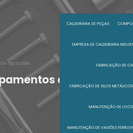
CALDEIRARIA DE PEÇAS
COMPON
EMPRESA DE CALDEIRARIA INDUST
os agrícolas
FABRICAÇÃO DE CA
ipamentos agrícolas
FABRICAÇÃO DE SILOS METÁLICOS
MANUTENÇÃO DE LOC
MANUTENÇÃO DE VAGÕES FERROV