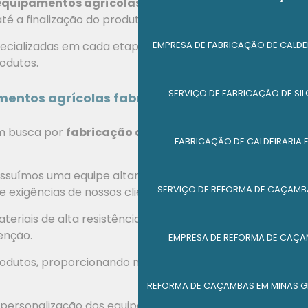
equipamentos agrícolas
segue rigorosos padrões
té a finalização do produto.
EMPRESA DE FABRICAÇÃO DE CALDE
pecializadas em cada etapa do processo, garantindo
odutos.
SERVIÇO DE FABRICAÇÃO DE SI
entos agrícolas fabricados pela MGL
em busca por
fabricação de equipamentos
FABRICAÇÃO DE CALDEIRARIA 
ossuímos uma equipe altamente qualificada e
SERVIÇO DE REFORMA DE CAÇAMB
exigências de nossos clientes.
riais de alta resistência, garantindo maior
enção.
EMPRESA DE REFORMA DE CAÇA
utos, proporcionando mais tranquilidade e
REFORMA DE CAÇAMBAS EM MINAS G
de personalização dos equipamentos conforme as