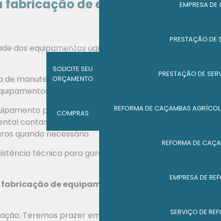
 fabricação de equipamentos
EMPRESA DE
PRESTAÇÃO DE 
CONTATO
dade dos equipamentos agrícolas, é importante seguir
SOLICITE SEU
PRESTAÇÃO DE SER
ica de manutenções preventivas, o cumprimento das
ORÇAMENTO
FABRICAÇÃO
 equipamentos.
REFORMA DE CAÇAMBAS AGRÍCOL
pamento possui suas particularidades e
COMPRAS
mental contar com uma equipe especializada e de
aros quando necessário.
REFORMA DE CAÇA
stência técnica para garantir a qualidade e
EMPRESA DE RE
a
fabricação de equipamentos agrícolas
e sobre a
SERVIÇO DE RE
tação. Teremos prazer em atendê-lo e oferecer