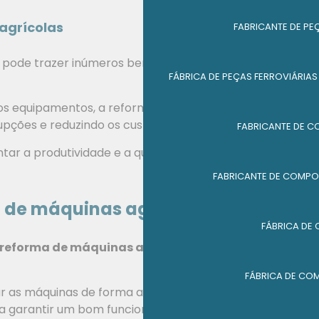
agrícolas
FABRICANTE DE PE
pode trazer inúmeros benefícios para o produtor
FÁBRICA DE PEÇAS FERROVIÁRIAS
os equipamentos, a reforma garante um maior tempo
rrupções e reduzindo os custos de manutenção.
FABRICANTE DE C
ar a produtividade e a qualidade do trabalho no
FABRICANTE DE COMPON
de máquinas agrícolas
FÁBRICA DE
reforma de máquinas agrícolas
, é importante
FÁBRICA DE CO
zar as máquinas de forma adequada e seguindo as
ara garantir um bom funcionamento dos equipamentos.