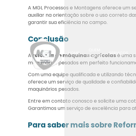
A MGL Processos e Montagens oferece um ser
auxiliar na orientação sobre o uso correto da
garantir sua eficiência no campo.
Conclusão
QUEM
HOME
SERVIÇOS
A
reforma de máquinas agrícolas
é uma s
SOMOS
maquinários pesados em perfeito funcionam
Com uma equipe qualificada e utilizando té
oferece um serviço de qualidade e confiabi
maquinários pesados.
Entre em contato conosco e solicite uma co
Garantimos um serviço de excelência para a
Para saber mais sobre Refo