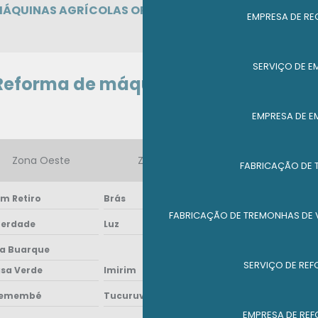
 MÁQUINAS AGRÍCOLAS ORÇAMENTO
EMPRESA DE RE
SERVIÇO DE E
Reforma de máquinas agrícolas:
EMPRESA DE E
Zona Oeste
Zona Sul
Zona Leste
FABRICAÇÃO DE 
m Retiro
Brás
Cambuci
FABRICAÇÃO DE TREMONHAS DE
berdade
Luz
Pari
la Buarque
SERVIÇO DE RE
sa Verde
Imirim
Jaçanã
remembé
Tucuruvi
Vila Guilherme
EMPRESA DE RE