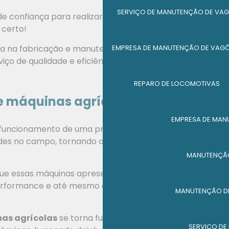
SERVIÇO DE MANUTENÇÃO DE VAG
 confiança para realizar a reforma de suas
 certo!
EMPRESA DE MANUTENÇÃO DE VAG
da na fabricação e manutenção de maquinários
ço de qualidade e eficiência para atender às suas
REPARO DE LOCOMOTIVAS
e máquinas agrícolas
EMPRESA DE MAN
 funcionamento de uma propriedade rural. Elas são
idades no campo, tornando o trabalho mais produtivo e
MANUTENÇÃO
que essas máquinas apresentem desgastes e
rformance e até mesmo causar prejuízos para o
MANUTENÇÃO DE
as agrícolas
se torna fundamental. Ela consiste em
SERVIÇO DE