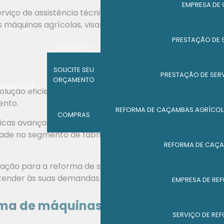
EMPRESA DE
viço de assistência técnica especializada e pode
s máquinas agrícolas, visando prolongar sua vida útil e
PRESTAÇÃO DE 
CONTATO
SOLICITE SEU
PRESTAÇÃO DE SER
ORÇAMENTO
FABRICAÇÃO
olução eficiente e econômica para quem necessita de
ento.
REFORMA DE CAÇAMBAS AGRÍCOL
COMPRAS
cnicas avançadas, a MGL Processos e Montagens
lidade no segmento de fabricação e manutenção de
REFORMA DE CAÇA
tação para a reforma de suas máquinas agrícolas!
tender às suas demandas e necessidades.
EMPRESA DE RE
rma de máquinas agrícolas
SERVIÇO DE RE