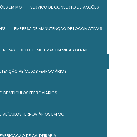
Fabricação de caldeiraria
ÕES EM MG
SERVIÇO DE CONSERTO DE VAGÕES
Fabricação de silos
ÕES
EMPRESA DE MANUTENÇÃO DE LOCOMOTIVAS
Fabricação de silos metálicos
Manutenção de equipamento ferroviário
REPARO DE LOCOMOTIVAS EM MINAS GERAIS
Manutenção de locomotivas
Entre em contato
UTENÇÃO VEÍCULOS FERROVIÁRIOS
Manutenção de vagões
(37) 98847-4028
(37) 98833-4025
Manutenção de vagões ferroviários
 DE VEÍCULOS FERROVIÁRIOS
(37) 98829-2820
Manutenção industrial e caldeiraria
 VEÍCULOS FERROVIÁRIOS EM MG
Peças ferroviárias
Reforma de caçambas
 FABRICAÇÃO DE CALDEIRARIA