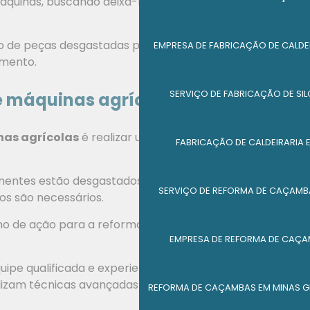
máquinas, buscando deixá-las em perfeito
ão de peças desgastadas por novas, o que garante uma
EMPRESA DE FABRICAÇÃO DE CALDE
amento.
SERVIÇO DE FABRICAÇÃO DE SI
e máquinas agrícolas
nas agrícolas
é realizar uma análise minuciosa dos
FABRICAÇÃO DE CALDEIRARIA 
onentes estão desgastados e precisam ser
SERVIÇO DE REFORMA DE CAÇAMB
os são necessários.
ano de ação para a reforma, considerando a
EMPRESA DE REFORMA DE CAÇA
pe qualificada e experiente para realizar a
reforma
utilizam técnicas avançadas e peças de qualidade para
REFORMA DE CAÇAMBAS EM MINAS G