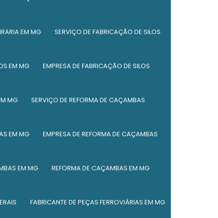
Reforma de caçambas basculantes
IRARIA EM MG
SERVIÇO DE FABRICAÇÃO DE SILOS
Reforma de caçambas de entulho
Reforma de silos
LOS EM MG
EMPRESA DE FABRICAÇÃO DE SILOS
Serviço de caldeiraria
Serviço de caldeiraria leve
EM MG
SERVIÇO DE REFORMA DE CAÇAMBAS
Serviço de corte a plasma
AS EM MG
EMPRESA DE REFORMA DE CAÇAMBAS
Serviço de corte plasma cnc
Manutenção de vagões de locomotivas
MBAS EM MG
REFORMA DE CAÇAMBAS EM MG
Manutenção de vagões em minas gerais
ERAIS
FABRICANTE DE PEÇAS FERROVIÁRIAS EM MG
Serviço de manutenção de vagões