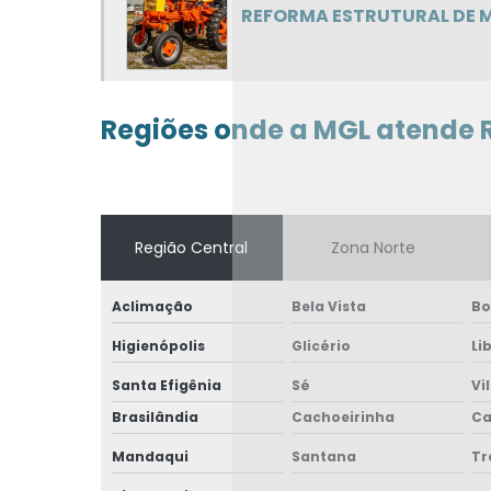
REFORMA ESTRUTURAL DE
Regiões onde a MGL atende 
Região Central
Zona Norte
Aclimação
Bela Vista
Bo
Higienópolis
Glicério
Li
Santa Efigênia
Sé
Vi
Brasilândia
Cachoeirinha
Ca
Mandaqui
Santana
T