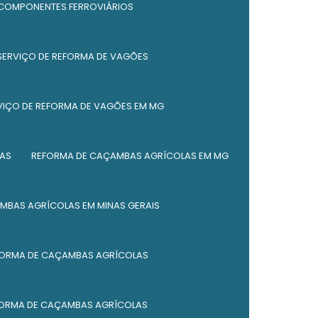
 COMPONENTES FERROVIÁRIOS
Serviço de fabricação de caldeiraria
SERVIÇO DE REFORMA DE VAGÕES
Empresa de fabricação de caldeiraria em
mg
VIÇO DE REFORMA DE VAGÕES EM MG
Serviço de fabricação de silos
Serviço de fabricação de silos em mg
AS
REFORMA DE CAÇAMBAS AGRÍCOLAS EM MG
Empresa de fabricação de silos
MBAS AGRÍCOLAS EM MINAS GERAIS
Fabricação de caldeiraria em mg
Serviço de reforma de caçambas
FORMA DE CAÇAMBAS AGRÍCOLAS
Serviço de reforma de caçambas em mg
Empresa de reforma de caçambas
FORMA DE CAÇAMBAS AGRÍCOLAS